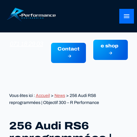
Panneau de gestion des cookies
menu
071 18 29 03
e shop
Contact
Vous êtes ici :
Accueil
>
News
> 256 Audi RS6
reprogrammées | Objectif 300 – R Performance
256 Audi RS6