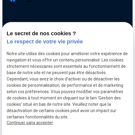
Chiptuning
Le secret de nos cookies ?
Optimisation automobile
Le respect de votre vie privée
Diagnostic électronique
Notre site utilise des cookies pour améliorer votre expérience de
Echappement inox et titane
navigation et vous offrir un contenu personnalisé. Les cookies
Décalaminage hydrogène
strictement nécessaires sont essentiels au fonctionnement de
base de notre site et ne peuvent pas être désactivés.
Clonage de calculateur moteur
Cependant, vous avez le choix d'activer ou de désactiver les
cookies de personnalisation, de performance et de marketing
selon vos préférences. Vous pouvez modifier vos paramètres
Mentions
Politique de
Gestion
Plan du
de cookies à tout moment en cliquant sur le lien 'Gestion des
légales
confidentialité
des
site
cookies' situé en bas de notre site. Veuillez noter que la
cookies
désactivation de certains cookies peut avoir un impact sur
CGV
TVA Intra :
certaines fonctionnalités du site.
BE0760312526
Continuer sans accepter
place
contact_page