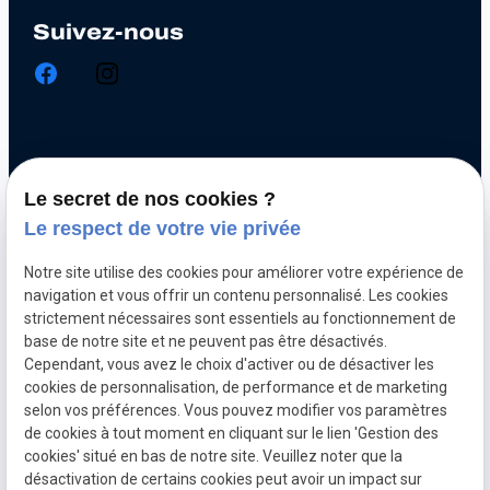
Suivez-nous
Chiptuning
Le secret de nos cookies ?
Optimisation automobile
Le respect de votre vie privée
Diagnostic électronique
Notre site utilise des cookies pour améliorer votre expérience de
Echappement inox et titane
navigation et vous offrir un contenu personnalisé. Les cookies
Décalaminage hydrogène
strictement nécessaires sont essentiels au fonctionnement de
base de notre site et ne peuvent pas être désactivés.
Clonage de calculateur moteur
Cependant, vous avez le choix d'activer ou de désactiver les
cookies de personnalisation, de performance et de marketing
selon vos préférences. Vous pouvez modifier vos paramètres
Mentions
Politique de
Gestion
Plan du
de cookies à tout moment en cliquant sur le lien 'Gestion des
légales
confidentialité
des
site
cookies' situé en bas de notre site. Veuillez noter que la
cookies
désactivation de certains cookies peut avoir un impact sur