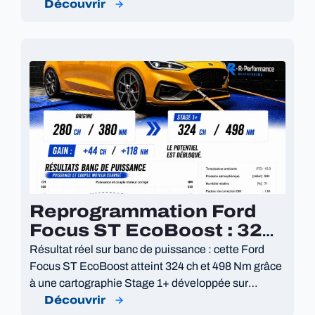
DSG sur mesure.
Découvrir
Reprogrammation Ford
Focus ST EcoBoost : 324
Ch et 498 Nm
Résultat réel sur banc de puissance : cette Ford
Focus ST EcoBoost atteint 324 ch et 498 Nm grâce
à une cartographie Stage 1+ développée sur
mesure.
Découvrir