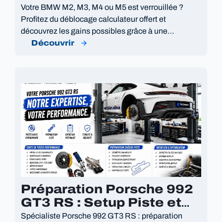
Gratuit | ECU Unlock
Votre BMW M2, M3, M4 ou M5 est verrouillée ?
Profitez du déblocage calculateur offert et
découvrez les gains possibles grâce à une
cartographie moteur sur mesure.
Découvrir
Préparation Porsche 992
GT3 RS : Setup Piste et
Optimisation
Spécialiste Porsche 992 GT3 RS : préparation