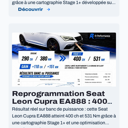
grâce à une cartographie Stage 1+ développée sur
mesure.
Découvrir
Reprogrammation Seat
Leon Cupra EA888 : 400
Ch et DSG Optimisée
Résultat réel sur banc de puissance : cette Seat
Leon Cupra EA888 atteint 400 ch et 531 Nm grâce à
une cartographie Stage 1+ et une optimisation