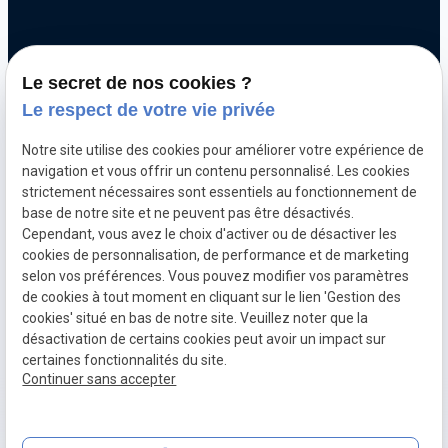
Chiptuning
Le secret de nos cookies ?
Optimisation automobile
Le respect de votre vie privée
Diagnostic électronique
Notre site utilise des cookies pour améliorer votre expérience de
Echappement inox et titane
navigation et vous offrir un contenu personnalisé. Les cookies
Décalaminage hydrogène
strictement nécessaires sont essentiels au fonctionnement de
base de notre site et ne peuvent pas être désactivés.
Clonage de calculateur moteur
Cependant, vous avez le choix d'activer ou de désactiver les
cookies de personnalisation, de performance et de marketing
selon vos préférences. Vous pouvez modifier vos paramètres
Mentions
Politique de
Gestion
Plan du
de cookies à tout moment en cliquant sur le lien 'Gestion des
légales
confidentialité
des
site
cookies' situé en bas de notre site. Veuillez noter que la
cookies
désactivation de certains cookies peut avoir un impact sur
CGV
TVA Intra :
certaines fonctionnalités du site.
Continuer sans accepter
BE0760312526
place
contact_page
Plan d'accès
Contact