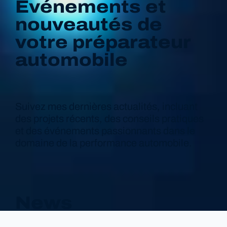
Événements et
nouveautés de
votre préparateur
automobile
Suivez mes dernières actualités, incluant
des projets récents, des conseils pratiques
et des événements passionnants dans le
domaine de la performance automobile.
News