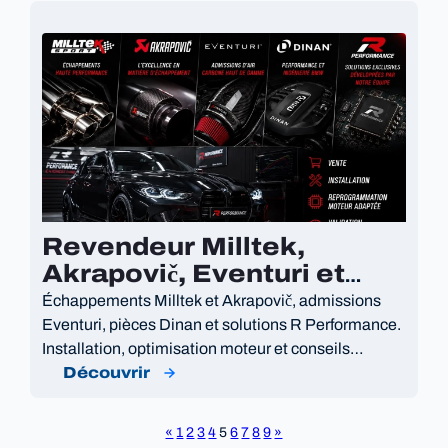
Revendeur Milltek,
Akrapovič, Eventuri et
Dinan en Belgique
Échappements Milltek et Akrapovič, admissions
Eventuri, pièces Dinan et solutions R Performance.
Installation, optimisation moteur et conseils
personnalisés.
Découvrir
«
1
2
3
4
5
6
7
8
9
»