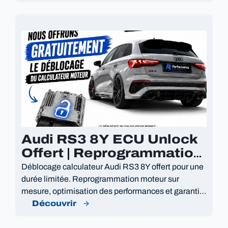
Audi RS3 8Y ECU Unlock
Offert | Reprogrammation
2.5 TFSI
Déblocage calculateur Audi RS3 8Y offert pour une
durée limitée. Reprogrammation moteur sur
mesure, optimisation des performances et garantie
10 ans.
Découvrir