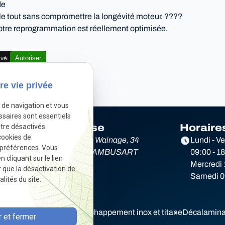
de
, le tout sans compromettre la longévité moteur. ????
otre reprogrammation est réellement optimisée.
Autoriser
ivé.
re vie privée
e de navigation et vous
ssaires sont essentiels
tre désactivés.
Adresse
Horaire
cookies de
e
Rue du Wainage, 34
Lundi - V
 préférences. Vous
6220 LAMBUSART
09:00 - 1
cliquant sur le lien
Mercredi 
r que la désactivation de
Samedi 09
lités du site.
Diagnostic électronique
Echappement inox et titane
Décalamina
 et fermer