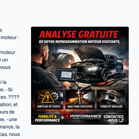
e
 moteur :
 moteur
z un
 vous
i la
. - Si
tes. ????
ation, et
eurs de
me, - une
rmance, la
 cas, nous