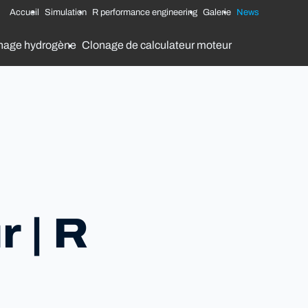
Accueil
Simulation
R performance engineering
Galerie
News
nage hydrogène
Clonage de calculateur moteur
 | R