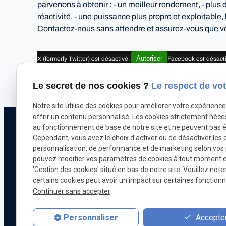
parvenons à obtenir : - un meilleur rendement, - plus 
réactivité, - une puissance plus propre et exploitable
Contactez-nous sans attendre et assurez-vous que v
Autoriser
X (formerly Twitter) est désactivé.
Facebook est désact
Le secret de nos cookies ?
Le respect de vot
Notre site utilise des cookies pour améliorer votre expérienc
offrir un contenu personnalisé. Les cookies strictement néce
au fonctionnement de base de notre site et ne peuvent pas ê
Téléphone
Cependant, vous avez le choix d'activer ou de désactiver les 
Pour nous joindr
personnalisation, de performance et de marketing selon vos
071 18 29 03
pouvez modifier vos paramètres de cookies à tout moment en 
'Gestion des cookies' situé en bas de notre site. Veuillez note
certains cookies peut avoir un impact sur certaines fonctionna
Continuer sans accepter
Chiptuning
Optimisation automobile
Accepter
Personnaliser