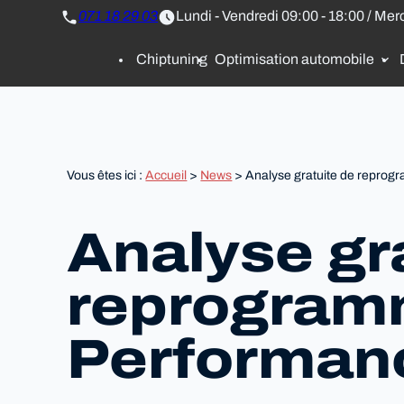
Panneau de gestion des cookies
071 18 29 03
Lundi - Vendredi 09:00 - 18:00 / Mer
Chiptuning
Optimisation automobile
Vous êtes ici :
Accueil
>
News
> Analyse gratuite de reprog
Analyse gr
reprogramm
Performan