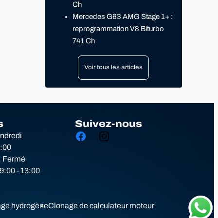
Ch
Mercedes G63 AMG Stage 1+ :
reprogrammation V8 Biturbo
741 Ch
Voir tous les articles
s
Suivez-nous
endredi
8:00
: Fermé
:00 - 13:00
ge hydrogène
Clonage de calculateur moteur