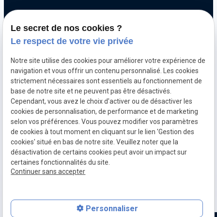
Chiptuning
Le secret de nos cookies ?
Optimisation automobile
Le respect de votre vie privée
Diagnostic électronique
Notre site utilise des cookies pour améliorer votre expérience de
Echappement inox et titane
navigation et vous offrir un contenu personnalisé. Les cookies
Décalaminage hydrogène
strictement nécessaires sont essentiels au fonctionnement de
base de notre site et ne peuvent pas être désactivés.
Clonage de calculateur moteur
Cependant, vous avez le choix d'activer ou de désactiver les
cookies de personnalisation, de performance et de marketing
selon vos préférences. Vous pouvez modifier vos paramètres
Mentions
Politique de
Gestion
Plan du
de cookies à tout moment en cliquant sur le lien 'Gestion des
légales
confidentialité
des
site
cookies' situé en bas de notre site. Veuillez noter que la
cookies
désactivation de certains cookies peut avoir un impact sur
CGV
TVA Intra :
certaines fonctionnalités du site.
BE0760312526
Continuer sans accepter
place
contact_page
Plan d'accès
Contact
Personnaliser