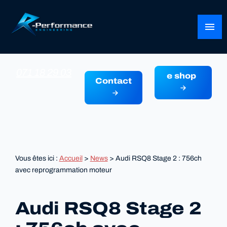
Panneau de gestion des cookies
menu
071 18 29 03
e shop
Contact
Vous êtes ici :
Accueil
>
News
> Audi RSQ8 Stage 2 : 756ch
avec reprogrammation moteur
Audi RSQ8 Stage 2