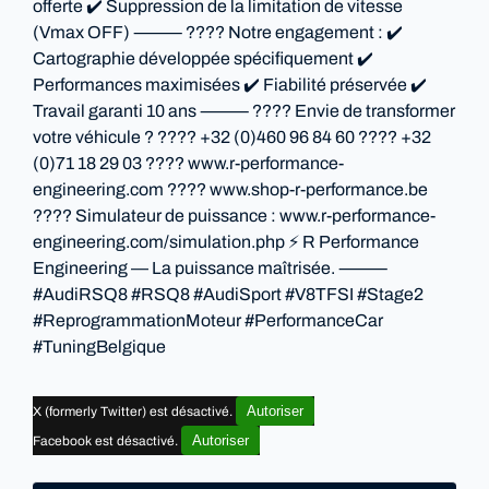
offerte ✔️ Suppression de la limitation de vitesse
(Vmax OFF) ⸻ ????️ Notre engagement : ✔️
Cartographie développée spécifiquement ✔️
Performances maximisées ✔️ Fiabilité préservée ✔️
Travail garanti 10 ans ⸻ ???? Envie de transformer
votre véhicule ? ???? +32 (0)460 96 84 60 ???? +32
(0)71 18 29 03 ???? www.r-performance-
engineering.com ???? www.shop-r-performance.be
???? Simulateur de puissance : www.r-performance-
engineering.com/simulation.php ⚡ R Performance
Engineering — La puissance maîtrisée. ⸻
#AudiRSQ8 #RSQ8 #AudiSport #V8TFSI #Stage2
#ReprogrammationMoteur #PerformanceCar
#TuningBelgique
Autoriser
X (formerly Twitter) est désactivé.
Autoriser
Facebook est désactivé.