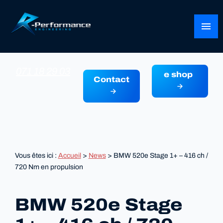
Panneau de gestion des cookies
menu
071 18 29 03
e shop
Contact
Vous êtes ici :
Accueil
>
News
> BMW 520e Stage 1+ – 416 ch /
720 Nm en propulsion
BMW 520e Stage