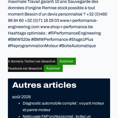
maximale Travail garanti 10 ans Sauvegarde des
données d’origine Remise stock possible à tout
moment Besoin d’un devis personnalisé ? +32 (0)460
96 84 60 +32 (0)71 18 29 03 www.r-performance-
engineering.com www.shop-r-performance.be
Hashtags optimisés : #RPerformanceEngineering
#BMW520e #BMWPerformance #Stage1Plus
#ReprogrammationMoteur #BoiteAutomatique
Autoriser
X (formerly Twitter) est désactivé.
Autoriser
Facebook est désactivé.
Autres articles
août 2026
Diagnostic automobile complet : voyant moteur
et panne moteur
Nettoyage FAP professionnel : évitez un