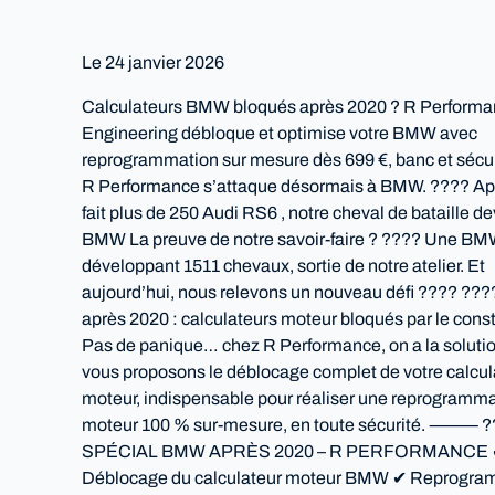
Le
24 janvier 2026
Calculateurs BMW bloqués après 2020 ? R Perform
Engineering débloque et optimise votre BMW avec
reprogrammation sur mesure dès 699 €, banc et sécuri
R Performance s’attaque désormais à BMW. ???? Apr
fait plus de 250 Audi RS6 , notre cheval de bataille de
BMW La preuve de notre savoir-faire ? ???? Une B
développant 1511 chevaux, sortie de notre atelier. Et
aujourd’hui, nous relevons un nouveau défi ???? ?
après 2020 : calculateurs moteur bloqués par le cons
Pas de panique… chez R Performance, on a la soluti
vous proposons le déblocage complet de votre calcul
moteur, indispensable pour réaliser une reprogramm
moteur 100 % sur-mesure, en toute sécurité. ⸻ 
SPÉCIAL BMW APRÈS 2020 – R PERFORMANCE
Déblocage du calculateur moteur BMW ✔ Reprogra