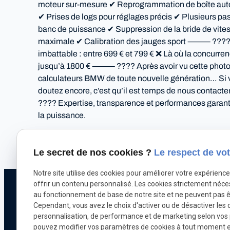
moteur sur-mesure ✔ Reprogrammation de boîte au
✔ Prises de logs pour réglages précis ✔ Plusieurs p
banc de puissance ✔ Suppression de la bride de vite
maximale ✔ Calibration des jauges sport ⸻ ???? 
imbattable : entre 699 € et 799 € ❌ Là où la concurren
jusqu’à 1800 € ⸻ ???? Après avoir vu cette photo
calculateurs BMW de toute nouvelle génération… Si
doutez encore, c’est qu’il est temps de nous conta
???? Expertise, transparence et performances garan
la puissance.
Autoriser
X (formerly Twitter) est désactivé.
Facebook est désact
Le secret de nos cookies ?
Le respect de vot
Notre site utilise des cookies pour améliorer votre expérienc
offrir un contenu personnalisé. Les cookies strictement néce
Téléphone
au fonctionnement de base de notre site et ne peuvent pas ê
Pour nous joindr
Cependant, vous avez le choix d'activer ou de désactiver les 
personnalisation, de performance et de marketing selon vos
071 18 29 03
pouvez modifier vos paramètres de cookies à tout moment en 