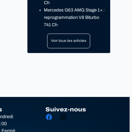
Ch
Mercedes G63 AMG Stage 1+ :
reprogrammation V8 Biturbo
741 Ch
Voir tous les articles
s
Suivez-nous
endredi
8:00
: Fermé