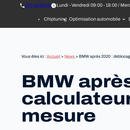
Panneau de gestion des cookies
071 18 29 03
Lundi - Vendredi 09:00 - 18:00 / Mer
Chiptuning
Optimisation automobile
Vous êtes ici :
Accueil
>
News
> BMW après 2020 : déblocag
BMW après
calculateu
mesure