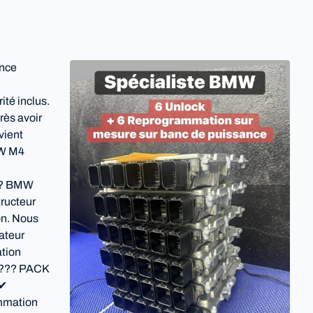
ance
té inclus.
ès avoir
vient
MW M4
??? BMW
tructeur
on. Nous
ateur
ation
???? PACK
 ✔
mmation