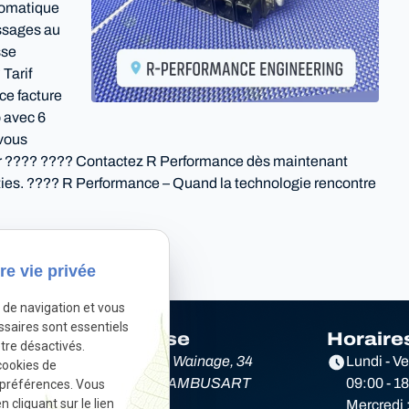
tomatique
assages au
sse
Tarif
ce facture
 avec 6
 vous
cter ???? ???? Contactez R Performance dès maintenant
ties. ???? R Performance – Quand la technologie rencontre
Autoriser
ivé.
re vie privée
e de navigation et vous
ssaires sont essentiels
Adresse
Horaire
tre désactivés.
e
Rue du Wainage, 34
Lundi - V
cookies de
 préférences. Vous
6220 LAMBUSART
09:00 - 1
cliquant sur le lien
Mercredi 