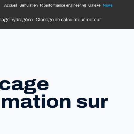
Accueil
Simulation
R performance engineering
Galerie
News
nage hydrogène
Clonage de calculateur moteur
ocage
mmation sur