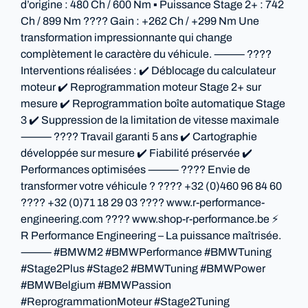
d’origine : 480 Ch / 600 Nm ▪️ Puissance Stage 2+ : 742
Ch / 899 Nm ???? Gain : +262 Ch / +299 Nm Une
transformation impressionnante qui change
complètement le caractère du véhicule. ⸻ ????
Interventions réalisées : ✔️ Déblocage du calculateur
moteur ✔️ Reprogrammation moteur Stage 2+ sur
mesure ✔️ Reprogrammation boîte automatique Stage
3 ✔️ Suppression de la limitation de vitesse maximale
⸻ ????️ Travail garanti 5 ans ✔️ Cartographie
développée sur mesure ✔️ Fiabilité préservée ✔️
Performances optimisées ⸻ ???? Envie de
transformer votre véhicule ? ???? +32 (0)460 96 84 60
???? +32 (0)71 18 29 03 ???? www.r-performance-
engineering.com ???? www.shop-r-performance.be ⚡
R Performance Engineering – La puissance maîtrisée.
⸻ #BMWM2 #BMWPerformance #BMWTuning
#Stage2Plus #Stage2 #BMWTuning #BMWPower
#BMWBelgium #BMWPassion
#ReprogrammationMoteur #Stage2Tuning