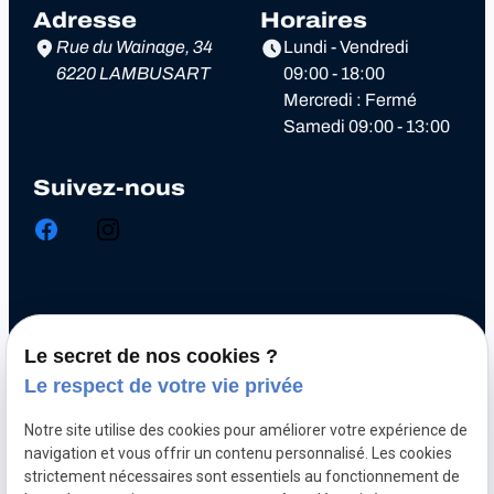
Adresse
Horaires
Rue du Wainage, 34
Lundi - Vendredi
6220 LAMBUSART
09:00 - 18:00
Mercredi : Fermé
Samedi 09:00 - 13:00
Suivez-nous
Chiptuning
Le secret de nos cookies ?
Optimisation automobile
Le respect de votre vie privée
Diagnostic électronique
Notre site utilise des cookies pour améliorer votre expérience de
Echappement inox et titane
navigation et vous offrir un contenu personnalisé. Les cookies
Décalaminage hydrogène
strictement nécessaires sont essentiels au fonctionnement de