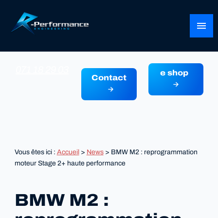
Panneau de gestion des cookies
menu
071 18 29 03
e shop
Contact
Vous êtes ici :
Accueil
>
News
> BMW M2 : reprogrammation
moteur Stage 2+ haute performance
BMW M2 :