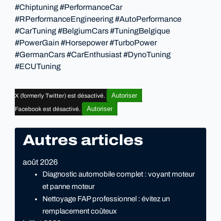
#Chiptuning #PerformanceCar
#RPerformanceEngineering #AutoPerformance
#CarTuning #BelgiumCars #TuningBelgique
#PowerGain #Horsepower #TurboPower
#GermanCars #CarEnthusiast #DynoTuning
#ECUTuning
Autoriser
X (formerly Twitter) est désactivé.
Autoriser
Facebook est désactivé.
Autres articles
août 2026
Diagnostic automobile complet : voyant moteur
et panne moteur
Nettoyage FAP professionnel : évitez un
remplacement coûteux