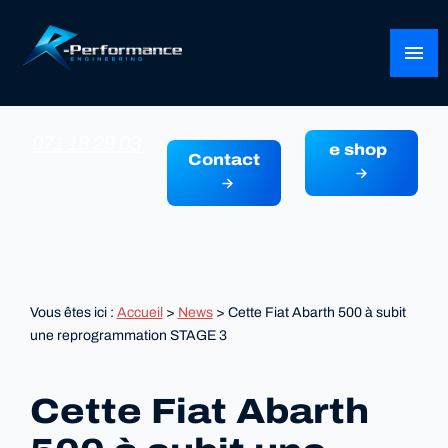
Panneau de gestion des cookies
menu
071 18 29 03
e shop
Contact
Vous êtes ici :
Accueil
>
News
> Cette Fiat Abarth 500 à subit
une reprogrammation STAGE 3
Cette Fiat Abarth