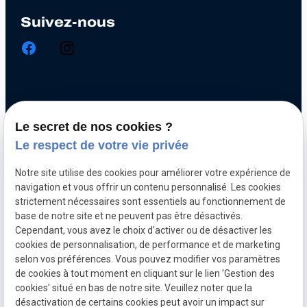
Suivez-nous
Chiptuning
Le secret de nos cookies ?
Optimisation automobile
Le respect de votre vie privée
Diagnostic électronique
Notre site utilise des cookies pour améliorer votre expérience de
Echappement inox et titane
navigation et vous offrir un contenu personnalisé. Les cookies
Décalaminage hydrogène
strictement nécessaires sont essentiels au fonctionnement de
base de notre site et ne peuvent pas être désactivés.
Clonage de calculateur moteur
Cependant, vous avez le choix d'activer ou de désactiver les
cookies de personnalisation, de performance et de marketing
selon vos préférences. Vous pouvez modifier vos paramètres
Mentions
Politique de
Gestion
Plan du
de cookies à tout moment en cliquant sur le lien 'Gestion des
légales
confidentialité
des
site
cookies' situé en bas de notre site. Veuillez noter que la
cookies
désactivation de certains cookies peut avoir un impact sur