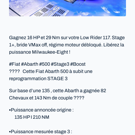
Gagnez 16 HP et 29 Nm sur votre Low Rider 117. Stage
1+, bride VMax off, régime moteur débloqué. Libérez la
puissance Milwaukee-Eight !
#Fiat #Abarth #500 #Stage3 #Boost
???? Cette Fiat Abarth 500 à subit une
reprogrammation STAGE 3
Sur base d’une 135 , cette Abarth a gagnée 82
Chevaux et 143 Nm de couple ????
▪️Puissance annoncée origine :
135 HP I 210 NM
▪️Puissance mesurée stage 3 :