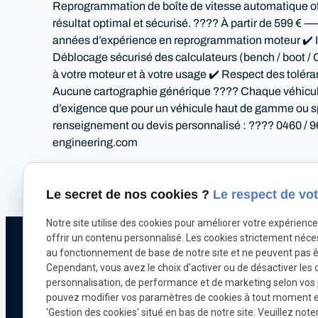
Reprogrammation de boîte de vitesse automatique offert
résultat optimal et sécurisé. ???? À partir de 599 
années d’expérience en reprogrammation moteur ✔️ Int
Déblocage sécurisé des calculateurs (bench / boot 
à votre moteur et à votre usage ✔️ Respect des toléran
Aucune cartographie générique ???? Chaque véhicule 
d’exigence que pour un véhicule haut de gamme ou
renseignement ou devis personnalisé : ???? 0460 / 
engineering.com
Autoriser
X (formerly Twitter) est désactivé.
Facebook est désact
Le secret de nos cookies ?
Le respect de vot
Notre site utilise des cookies pour améliorer votre expérienc
offrir un contenu personnalisé. Les cookies strictement néce
Téléphone
au fonctionnement de base de notre site et ne peuvent pas ê
Pour nous joindr
Cependant, vous avez le choix d'activer ou de désactiver les 
071 18 29 03
personnalisation, de performance et de marketing selon vos
pouvez modifier vos paramètres de cookies à tout moment en 
'Gestion des cookies' situé en bas de notre site. Veuillez note