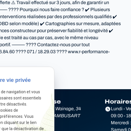
e ⚠️ Travail effectué sur 3 jours, afin de garantir un
€ ⸻ ???? Pourquoi nous faire confiance ? ✔️ Plusieurs
erventions réalisées par des professionnels qualifiés ✔️
/ OBD selon modèle) ✔️ Cartographies sur mesure, adaptées
ces constructeur pour préserver fiabilité et longévité ✔️
est traité au cas par cas, avec le même niveau
 sportif. ⸻ ???? Contactez-nous pour tout
96.84.60 ???? 071 / 18.29.03 ???? www.r-performance-
Autoriser
ivé.
re vie privée
e de navigation et vous
ssaires sont essentiels
Adresse
Horaire
tre désactivés.
e
Rue du Wainage, 34
Lundi - V
cookies de
6220 LAMBUSART
09:00 - 1
 préférences. Vous
cliquant sur le lien
Mercredi 
r que la désactivation de
Samedi 09