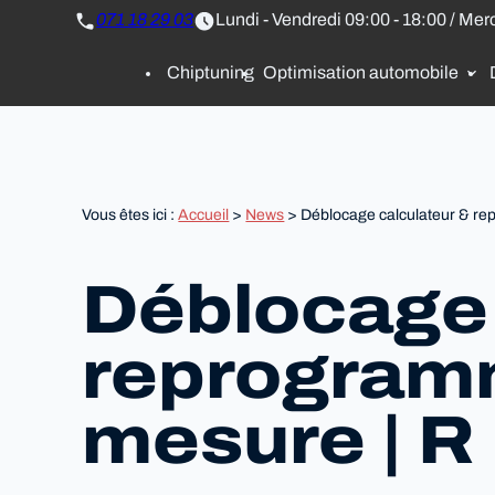
Panneau de gestion des cookies
071 18 29 03
Lundi - Vendredi 09:00 - 18:00 / Mer
Chiptuning
Optimisation automobile
Vous êtes ici :
Accueil
>
News
> Déblocage calculateur & re
Déblocage 
reprogram
mesure | R