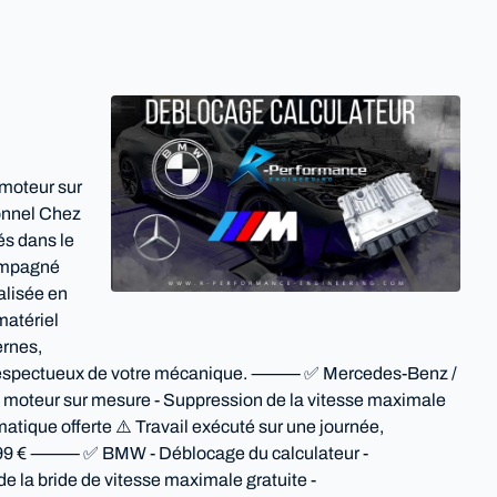
moteur sur
ionnel Chez
s dans le
compagné
alisée en
matériel
ernes,
é et respectueux de votre mécanique. ⸻ ✅ Mercedes-Benz /
 moteur sur mesure - Suppression de la vitesse maximale
atique offerte ⚠️ Travail exécuté sur une journée,
e 599 € ⸻ ✅ BMW - Déblocage du calculateur -
la bride de vitesse maximale gratuite -