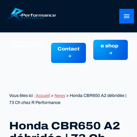
Panneau de gestion des cookies
menu
071 18 29 03
e shop
Contact
Vous êtes ici :
Accueil
>
News
> Honda CBR650 A2 débridée |
73 Ch chez R Performance
Honda CBR650 A2