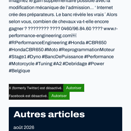
imaginez le gain supplémentaire possible avec la
modification mécanique de l’admission… ‘ Internet
crée des préparateurs. Le banc révèle les vrais ´ Alors
selon vous, combien de chevaux va-t-elle encore
gagner ? ???????? ???? 0460/96.84.60 ???? www.r-
performance-engineering.com￼
#RPerformanceEngineering #Honda #CBR650
#HondaCBR650 #Moto #ReprogrammationMoteur
#Stage1 #Dyno #BancDePuissance #Performance
#Motorcycle #Tuning #A2 #Debridage #Power
#Belgique
Autoriser
X (formerly Twitter) est désactivé.
Autoriser
Facebook est désactivé.
Autres articles
août 2026