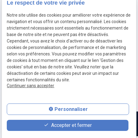
Le respect de votre vie privée
Diagnostic électronique
Notre site utilise des cookies pour améliorer votre expérience de
Echappement inox et titane
navigation et vous offrir un contenu personnalisé. Les cookies
Décalaminage hydrogène
strictement nécessaires sont essentiels au fonctionnement de
base de notre site et ne peuvent pas être désactivés.
Clonage de calculateur moteur
Cependant, vous avez le choix d'activer ou de désactiver les
cookies de personnalisation, de performance et de marketing
selon vos préférences. Vous pouvez modifier vos paramètres
Mentions
Politique de
Gestion
Plan du
de cookies à tout moment en cliquant sur le lien 'Gestion des
légales
confidentialité
des
site
cookies' situé en bas de notre site. Veuillez noter que la
cookies
désactivation de certains cookies peut avoir un impact sur
CGV
TVA Intra :
certaines fonctionnalités du site.
BE0760312526
Continuer sans accepter
place
contact_page
Plan d'accès
Contact
Personnaliser
Accepter et fermer