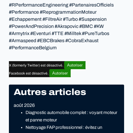
#RPerformanceEngineering #PartenairesOfficiels
#Performance #ReprogrammationMoteur
#Echappement #FiltreAir #Turbo #Suspension
#PowerAndPrecision #Akrapovic #BMC #KW
#Armytrix #Eventuri #TTE #Milltek #PureTurbos
#Armaspeed #EBCBrakes #CobraExhaust
#PerformanceBelgium
Autoriser
X (formerly Twitter) est désactivé.
Autoriser
Facebook est désactivé.
Autres articles
août 2026
Diagnostic automobile complet : voyant moteur
et panne moteur
Nettoyage FAP professionnel : évitez un