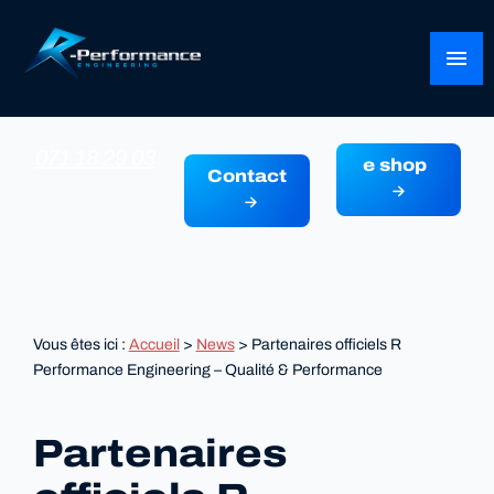
Panneau de gestion des cookies
menu
071 18 29 03
e shop
Contact
Vous êtes ici :
Accueil
>
News
> Partenaires officiels R
Performance Engineering – Qualité & Performance
Partenaires