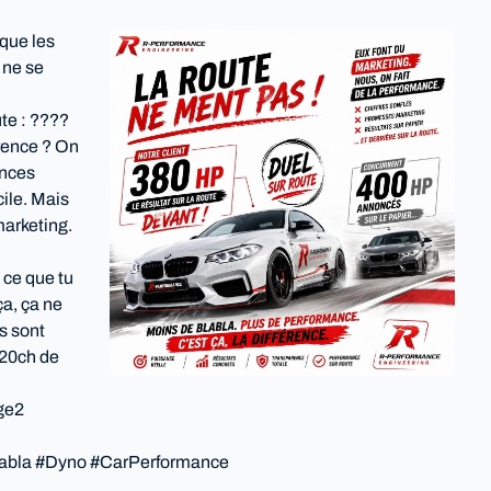
 que les
 ne se
ute : ????
érence ? On
ances
cile. Mais
 marketing.
 ce que tu
ça, ça ne
ls sont
 20ch de
ge2
labla #Dyno #CarPerformance