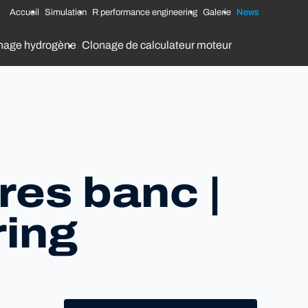
Accueil
Simulation
R performance engineering
Galerie
News
nage hydrogène
Clonage de calculateur moteur
res banc |
ring