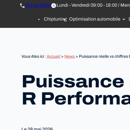
Panneau de gestion des cookies
071 18 29 03
Lundi - Vendredi 09:00 - 18:00 / Mer
Chiptuning
Optimisation automobile
Vous êtes ici :
Accueil
>
News
> Puissance réelle vs chiffre
Puissance r
R Perform
Le
28 mai 2026