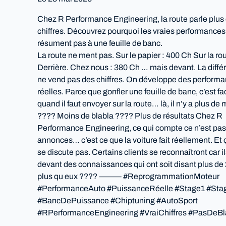
Chez R Performance Engineering, la route parle plus
chiffres. Découvrez pourquoi les vraies performances
résument pas à une feuille de banc.
La route ne ment pas. Sur le papier : 400 Ch Sur la ro
Derrière. Chez nous : 380 Ch … mais devant. La diff
ne vend pas des chiffres. On développe des perform
réelles. Parce que gonfler une feuille de banc, c’est fa
quand il faut envoyer sur la route… là, il n’y a plus de
???? Moins de blabla ???? Plus de résultats Chez R
Performance Engineering, ce qui compte ce n’est pas
annonces… c’est ce que la voiture fait réellement. Et 
se discute pas. Certains clients se reconnaîtront car i
devant des connaissances qui ont soit disant plus de
plus qu eux ???? ⸻ #ReprogrammationMoteur
#PerformanceAuto #PuissanceRéelle #Stage1 #Sta
#BancDePuissance #Chiptuning #AutoSport
#RPerformanceEngineering #VraiChiffres #PasDeB