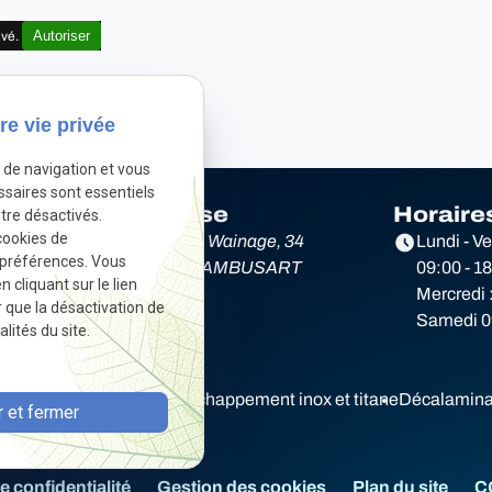
Autoriser
ivé.
re vie privée
e de navigation et vous
ssaires sont essentiels
Adresse
Horaire
tre désactivés.
cookies de
e
Rue du Wainage, 34
Lundi - V
 préférences. Vous
6220 LAMBUSART
09:00 - 1
cliquant sur le lien
Mercredi 
r que la désactivation de
Samedi 09
lités du site.
Diagnostic électronique
Echappement inox et titane
Décalamina
 et fermer
e confidentialité
Gestion des cookies
Plan du site
C