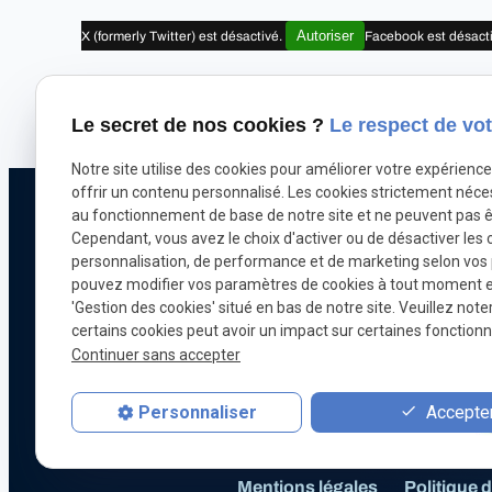
Autoriser
X (formerly Twitter) est désactivé.
Facebook est désact
Le secret de nos cookies ?
Le respect de vot
Notre site utilise des cookies pour améliorer votre expérienc
offrir un contenu personnalisé. Les cookies strictement néce
Téléphone
au fonctionnement de base de notre site et ne peuvent pas ê
Cependant, vous avez le choix d'activer ou de désactiver les 
Pour nous joindr
personnalisation, de performance et de marketing selon vos
071 18 29 03
pouvez modifier vos paramètres de cookies à tout moment en 
'Gestion des cookies' situé en bas de notre site. Veuillez note
certains cookies peut avoir un impact sur certaines fonctionna
Continuer sans accepter
Chiptuning
Optimisation automobile
Accepter
Personnaliser
Mentions légales
Politique d