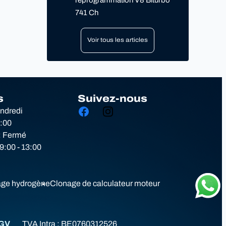
reprogrammation V8 Biturbo
741 Ch
Voir tous les articles
s
Suivez-nous
endredi
8:00
: Fermé
:00 - 13:00
ge hydrogène
Clonage de calculateur moteur
GV
TVA Intra :
BE0760312526