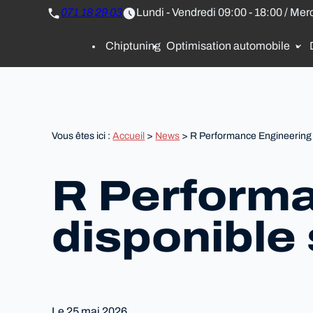
Panneau de gestion des cookies
071 18 29 03
Lundi - Vendredi 09:00 - 18:00 / Mer
Chiptuning
Optimisation automobile
Vous êtes ici :
Accueil
>
News
> R Performance Engineering
R Perform
disponible
Le
25 mai 2026