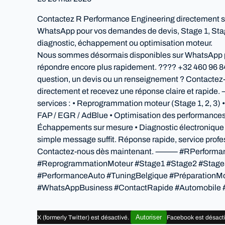
Contactez R Performance Engineering directement s
WhatsApp pour vos demandes de devis, Stage 1, Sta
diagnostic, échappement ou optimisation moteur.
Nous sommes désormais disponibles sur WhatsApp 
répondre encore plus rapidement. ???? +32 460 96 
question, un devis ou un renseignement ? Contactez
directement et recevez une réponse claire et rap
services : • Reprogrammation moteur (Stage 1, 2, 3) •
FAP / EGR / AdBlue • Optimisation des performances
Échappements sur mesure • Diagnostic électron
simple message suffit. Réponse rapide, service profe
Contactez-nous dès maintenant. ⸻ #RPerforma
#ReprogrammationMoteur #Stage1 #Stage2 #Stag
#PerformanceAuto #TuningBelgique #PréparationM
#WhatsAppBusiness #ContactRapide #Automobile 
Autoriser
X (formerly Twitter) est désactivé.
Facebook est désact