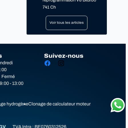
reprogrammation V8 Biturbo
741 Ch
Voir tous les articles
s
Suivez-nous
endredi
8:00
: Fermé
:00 - 13:00
ge hydrogène
Clonage de calculateur moteur
GV
TVA Intra :
BE0760312526