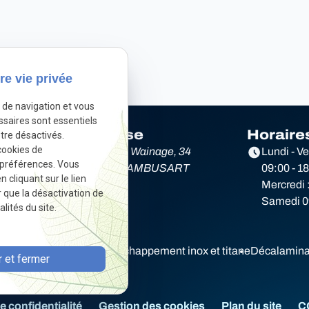
re vie privée
e de navigation et vous
ssaires sont essentiels
Adresse
Horaire
tre désactivés.
cookies de
e
Rue du Wainage, 34
Lundi - V
 préférences. Vous
6220 LAMBUSART
09:00 - 1
cliquant sur le lien
Mercredi 
r que la désactivation de
Samedi 09
lités du site.
Diagnostic électronique
Echappement inox et titane
Décalamina
 et fermer
e confidentialité
Gestion des cookies
Plan du site
C