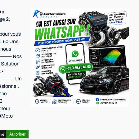
ur
ge 2,
pour vous
84 60 Une
-nous
ide. ⸻ Nos
 Solution
 •
ique ⸻ Un
ssionnel.
nce
e3
oteur
#Moto
Autoriser
ivé.