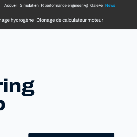
Accueil
Simulation
R performance engineering
Galerie
News
nage hydrogène
Clonage de calculateur moteur
ring
p