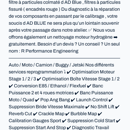
filtre à particules colmaté d AD Blue , filtres à particules
fissuré ( encadrés rouge ) Du diagnostic à la réparation
de vos composants en passant par le calibrage , votre
soucis d AD BLUE ne sera plus qu’un lointain souvenir
après votre passage dans notre atelier. ✅ Nous vous
offrons également un nettoyage moteur hydrogène ➡️
gratuitement. Besoin d’un devis ? Un conseil ? Un seul
nom : R Performance Engineering
————————————————————————
Auto / Moto / Camion / Buggy / Jetski Nos différents
services reprogrammation ⤵️ ✔️ Optimisation Moteur
Stage 1 / 2 / 3 ✔️ Optimisation Boîte Vitesse Stage 1 / 2
✔️ Conversion E85 / Ethanol / Flexfuel ✔️ Banc
Puissance 2 et 4 roues motrices ✔️ Banc Puissance
Moto / Quad ✔️ Pop Ang Bang ✔️ Launch Control ✔️
Suppression Bride Vitesse Maximale ✔️ No Shift Lift ✔️
Reverb Cut ✔️ Crackle Map ✔️ Burbble Map ✔️
Calibration Gauges Sport ✔️ Suppression Cold Start ✔️
Suppression Start And Stop ✔️ Diagnostic Travail