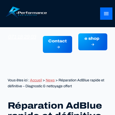
Panneau de gestion des cookies
menu
071 18 29 03
e shop
Contact
Vous êtes ici :
Accueil
>
News
> Réparation AdBlue rapide et
définitive – Diagnostic & nettoyage offert
Réparation AdBlue