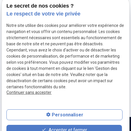
Le secret de nos cookies ?
Optimisation automobile
Le respect de votre vie privée
Diagnostic électronique
Notre site utilise des cookies pour améliorer votre expérience de
Echappement inox et titane
navigation et vous offrir un contenu personnalisé. Les cookies
Décalaminage hydrogène
strictement nécessaires sont essentiels au fonctionnement de
base de notre site et ne peuvent pas être désactivés.
Clonage de calculateur moteur
Cependant, vous avez le choix d'activer ou de désactiver les
cookies de personnalisation, de performance et de marketing
selon vos préférences. Vous pouvez modifier vos paramètres
Mentions
Politique de
Gestion
Plan du
de cookies à tout moment en cliquant sur le lien 'Gestion des
légales
confidentialité
des
site
cookies' situé en bas de notre site. Veuillez noter que la
cookies
désactivation de certains cookies peut avoir un impact sur
CGV
TVA Intra :
certaines fonctionnalités du site.
BE0760312526
Continuer sans accepter
place
contact_page
Plan d'accès
Contact
Personnaliser
Accepter et fermer