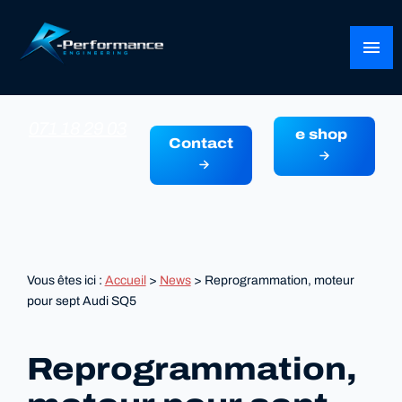
Panneau de gestion des cookies
menu
071 18 29 03
e shop
Contact
Vous êtes ici :
Accueil
>
News
> Reprogrammation, moteur
pour sept Audi SQ5
Reprogrammation,