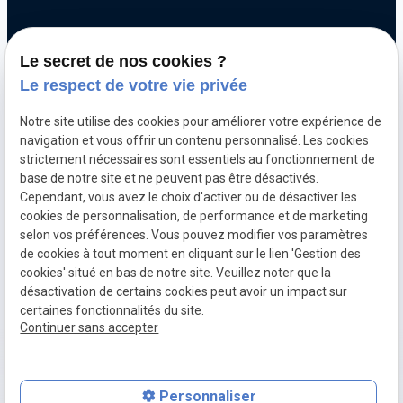
Chiptuning
Le secret de nos cookies ?
Optimisation automobile
Le respect de votre vie privée
Diagnostic électronique
Notre site utilise des cookies pour améliorer votre expérience de
Echappement inox et titane
navigation et vous offrir un contenu personnalisé. Les cookies
Décalaminage hydrogène
strictement nécessaires sont essentiels au fonctionnement de
base de notre site et ne peuvent pas être désactivés.
Clonage de calculateur moteur
Cependant, vous avez le choix d'activer ou de désactiver les
cookies de personnalisation, de performance et de marketing
selon vos préférences. Vous pouvez modifier vos paramètres
Mentions
Politique de
Gestion
Plan du
de cookies à tout moment en cliquant sur le lien 'Gestion des
légales
confidentialité
des
site
cookies' situé en bas de notre site. Veuillez noter que la
cookies
désactivation de certains cookies peut avoir un impact sur
CGV
TVA Intra :
certaines fonctionnalités du site.
BE0760312526
Continuer sans accepter
place
contact_page
Plan d'accès
Contact
Personnaliser