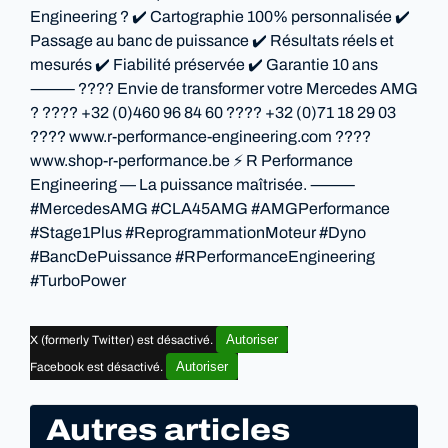
Engineering ? ✔️ Cartographie 100% personnalisée ✔️
Passage au banc de puissance ✔️ Résultats réels et
mesurés ✔️ Fiabilité préservée ✔️ Garantie 10 ans
⸻ ???? Envie de transformer votre Mercedes AMG
? ???? +32 (0)460 96 84 60 ???? +32 (0)71 18 29 03
???? www.r-performance-engineering.com ????
www.shop-r-performance.be ⚡ R Performance
Engineering — La puissance maîtrisée. ⸻
#MercedesAMG #CLA45AMG #AMGPerformance
#Stage1Plus #ReprogrammationMoteur #Dyno
#BancDePuissance #RPerformanceEngineering
#TurboPower
Autoriser
X (formerly Twitter) est désactivé.
Autoriser
Facebook est désactivé.
Autres articles