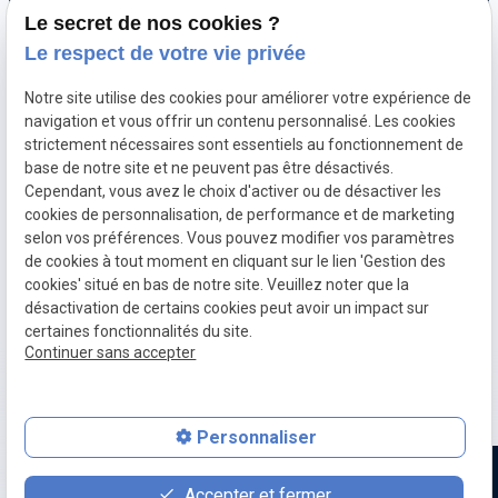
Le secret de nos cookies ?
Optimisation automobile
Le respect de votre vie privée
Diagnostic électronique
Notre site utilise des cookies pour améliorer votre expérience de
Echappement inox et titane
navigation et vous offrir un contenu personnalisé. Les cookies
Décalaminage hydrogène
strictement nécessaires sont essentiels au fonctionnement de
base de notre site et ne peuvent pas être désactivés.
Clonage de calculateur moteur
Cependant, vous avez le choix d'activer ou de désactiver les
cookies de personnalisation, de performance et de marketing
selon vos préférences. Vous pouvez modifier vos paramètres
Mentions
Politique de
Gestion
Plan du
de cookies à tout moment en cliquant sur le lien 'Gestion des
légales
confidentialité
des
site
cookies' situé en bas de notre site. Veuillez noter que la
cookies
désactivation de certains cookies peut avoir un impact sur
CGV
TVA Intra :
certaines fonctionnalités du site.
BE0760312526
Continuer sans accepter
place
contact_page
Plan d'accès
Contact
Personnaliser
Accepter et fermer