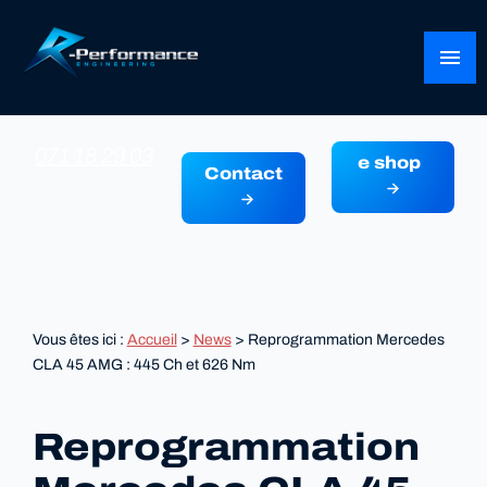
Panneau de gestion des cookies
menu
071 18 29 03
e shop
Contact
Vous êtes ici :
Accueil
>
News
> Reprogrammation Mercedes
CLA 45 AMG : 445 Ch et 626 Nm
Reprogrammation