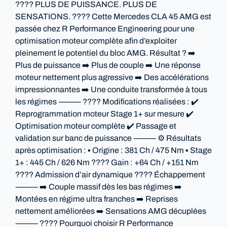
???? PLUS DE PUISSANCE. PLUS DE
SENSATIONS. ???? Cette Mercedes CLA 45 AMG est
passée chez R Performance Engineering pour une
optimisation moteur complète afin d’exploiter
pleinement le potentiel du bloc AMG. Résultat ? ➡️
Plus de puissance ➡️ Plus de couple ➡️ Une réponse
moteur nettement plus agressive ➡️ Des accélérations
impressionnantes ➡️ Une conduite transformée à tous
les régimes ⸻ ???? Modifications réalisées : ✔️
Reprogrammation moteur Stage 1+ sur mesure ✔️
Optimisation moteur complète ✔️ Passage et
validation sur banc de puissance ⸻ ⚙️ Résultats
après optimisation : ▪️ Origine : 381 Ch / 475 Nm ▪️ Stage
1+ : 445 Ch / 626 Nm ???? Gain : +64 Ch / +151 Nm
???? Admission d’air dynamique ???? Échappement
⸻ ➡️ Couple massif dès les bas régimes ➡️
Montées en régime ultra franches ➡️ Reprises
nettement améliorées ➡️ Sensations AMG décuplées
⸻ ????️ Pourquoi choisir R Performance