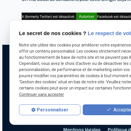
Autoriser
X (formerly Twitter) est désactivé.
Facebook est désact
Le secret de nos cookies ?
Le respect de vot
Notre site utilise des cookies pour améliorer votre expérienc
offrir un contenu personnalisé. Les cookies strictement néce
Téléphone
au fonctionnement de base de notre site et ne peuvent pas ê
Cependant, vous avez le choix d'activer ou de désactiver les 
Pour nous joindr
personnalisation, de performance et de marketing selon vos
071 18 29 03
pouvez modifier vos paramètres de cookies à tout moment en 
'Gestion des cookies' situé en bas de notre site. Veuillez note
certains cookies peut avoir un impact sur certaines fonctionna
Continuer sans accepter
Chiptuning
Optimisation automobile
Accepter
Personnaliser
Mentions légales
Politique d