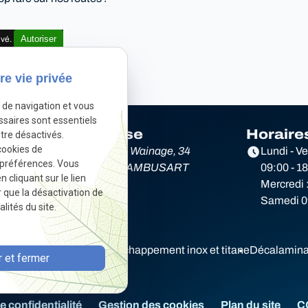
Autoriser
ivé.
re vie privée
e de navigation et vous
ssaires sont essentiels
Adresse
Horaire
tre désactivés.
cookies de
e
Rue du Wainage, 34
Lundi - V
 préférences. Vous
6220 LAMBUSART
09:00 - 1
cliquant sur le lien
Mercredi 
r que la désactivation de
Samedi 09
lités du site.
Diagnostic électronique
Echappement inox et titane
Décalamina
 et fermer
e confidentialité
Gestion des cookies
Plan du site
C