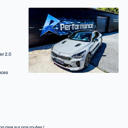
er 2.0
nces
p rare sur nos routes !