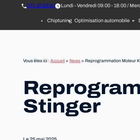
Panneau de gestion des cookies
071 18 29 03
Lundi - Vendredi 09:00 - 18:00 / Mer
Chiptuning
Optimisation automobile
Vous êtes ici :
Accueil
>
News
> Reprogrammation Moteur Ki
Reprogram
Stinger
Le
25 mai 2025