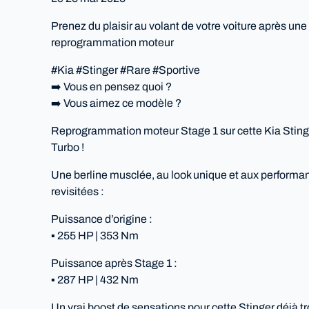
Prenez du plaisir au volant de votre voiture après une
reprogrammation moteur
#Kia #Stinger #Rare #Sportive
➡️ Vous en pensez quoi ?
➡️ Vous aimez ce modèle ?
Reprogrammation moteur Stage 1 sur cette Kia Sting
Turbo !
Une berline musclée, au look unique et aux performa
revisitées :
Puissance d’origine :
▪️ 255 HP | 353 Nm
Puissance après Stage 1 :
▪️ 287 HP | 432 Nm
Un vrai boost de sensations pour cette Stinger déjà tro