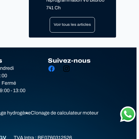
reprogrammation V8 Biturbo
741 Ch
Voir tous les articles
s
Suivez-nous
endredi
8:00
: Fermé
:00 - 13:00
ge hydrogène
Clonage de calculateur moteur
GV
TVA Intra :
BE0760312526