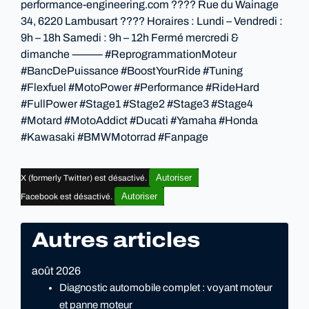
performance-engineering.com ???? Rue du Wainage
34, 6220 Lambusart ???? Horaires : Lundi – Vendredi :
9h – 18h Samedi : 9h – 12h Fermé mercredi &
dimanche ⸻ #ReprogrammationMoteur
#BancDePuissance #BoostYourRide #Tuning
#Flexfuel #MotoPower #Performance #RideHard
#FullPower #Stage1 #Stage2 #Stage3 #Stage4
#Motard #MotoAddict #Ducati #Yamaha #Honda
#Kawasaki #BMWMotorrad #Fanpage
Autoriser
X (formerly Twitter) est désactivé.
Autoriser
Facebook est désactivé.
Autres articles
août 2026
Diagnostic automobile complet : voyant moteur
et panne moteur