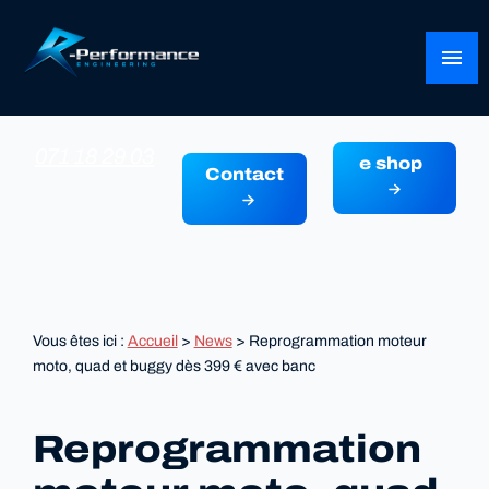
Panneau de gestion des cookies
menu
071 18 29 03
e shop
Contact
Vous êtes ici :
Accueil
>
News
> Reprogrammation moteur
moto, quad et buggy dès 399 € avec banc
Reprogrammation