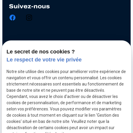
Suivez-nous
Chiptuning
Le secret de nos cookies ?
Optimisation automobile
Le respect de votre vie privée
Diagnostic électronique
Notre site utilise des cookies pour améliorer votre expérience de
Echappement inox et titane
navigation et vous offrir un contenu personnalisé. Les cookies
Décalaminage hydrogène
strictement nécessaires sont essentiels au fonctionnement de
base de notre site et ne peuvent pas être désactivés.
Clonage de calculateur moteur
Cependant, vous avez le choix d'activer ou de désactiver les
cookies de personnalisation, de performance et de marketing
selon vos préférences. Vous pouvez modifier vos paramètres
Mentions
Politique de
Gestion
Plan du
de cookies à tout moment en cliquant sur le lien 'Gestion des
légales
confidentialité
des
site
cookies' situé en bas de notre site. Veuillez noter que la
cookies
désactivation de certains cookies peut avoir un impact sur
CGV
TVA Intra :