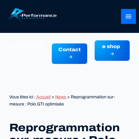
Panneau de gestion des cookies
menu
071 18 29 03
e shop
Contact
Vous êtes ici :
Accueil
>
News
> Reprogrammation sur-
mesure : Polo GTI optimisée
Reprogrammation