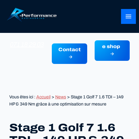
Panneau de gestion des cookies
menu
071 18 29 03
e shop
Contact
Vous êtes ici :
Accueil
>
News
> Stage 1 Golf 7 1.6 TDI – 149
HP & 349 Nm grâce à une optimisation sur mesure
Stage 1 Golf 7 1.6