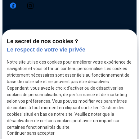
Chiptuning
Le secret de nos cookies ?
Optimisation automobile
Le respect de votre vie privée
Diagnostic électronique
Notre site utilise des cookies pour améliorer votre expérience de
Echappement inox et titane
navigation et vous offrir un contenu personnalisé. Les cookies
Décalaminage hydrogène
strictement nécessaires sont essentiels au fonctionnement de
base de notre site et ne peuvent pas être désactivés.
Clonage de calculateur moteur
Cependant, vous avez le choix d'activer ou de désactiver les
cookies de personnalisation, de performance et de marketing
selon vos préférences. Vous pouvez modifier vos paramètres
Mentions
Politique de
Gestion
Plan du
de cookies à tout moment en cliquant sur le lien 'Gestion des
légales
confidentialité
des
site
cookies' situé en bas de notre site. Veuillez noter que la
cookies
désactivation de certains cookies peut avoir un impact sur
CGV
TVA Intra :
certaines fonctionnalités du site.
BE0760312526
Continuer sans accepter