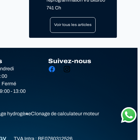
reprogrammation V8 Biturbo
741 Ch
Voir tous les articles
s
Suivez-nous
endredi
8:00
: Fermé
:00 - 13:00
ge hydrogène
Clonage de calculateur moteur
GV
TVA Intra :
BE0760312526