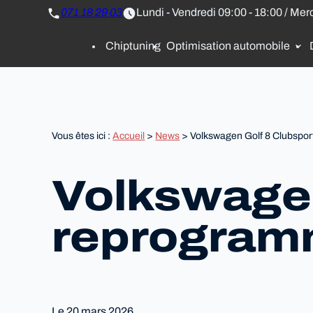
Panneau de gestion des cookies
071 18 29 03
Lundi - Vendredi 09:00 - 18:00 / Mer
Chiptuning
Optimisation automobile
Vous êtes ici :
Accueil
>
News
> Volkswagen Golf 8 Clubspor
Volkswagen
reprogram
Le
20 mars 2026