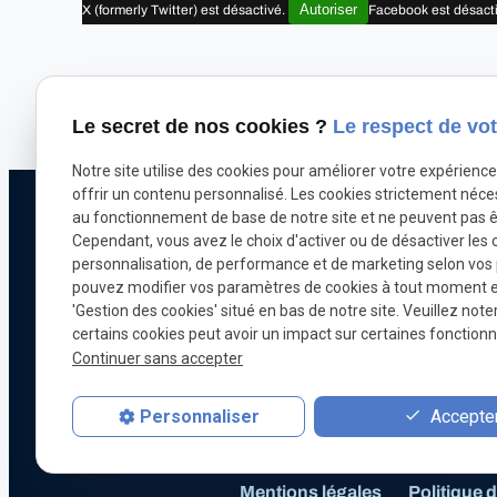
Autoriser
X (formerly Twitter) est désactivé.
Facebook est désact
Le secret de nos cookies ?
Le respect de vot
Notre site utilise des cookies pour améliorer votre expérienc
offrir un contenu personnalisé. Les cookies strictement néce
Téléphone
au fonctionnement de base de notre site et ne peuvent pas ê
Cependant, vous avez le choix d'activer ou de désactiver les 
Pour nous joindr
personnalisation, de performance et de marketing selon vos
071 18 29 03
pouvez modifier vos paramètres de cookies à tout moment en 
'Gestion des cookies' situé en bas de notre site. Veuillez note
certains cookies peut avoir un impact sur certaines fonctionna
Continuer sans accepter
Chiptuning
Optimisation automobile
Accepter
Personnaliser
Mentions légales
Politique d