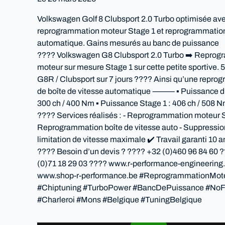
Volkswagen Golf 8 Clubsport 2.0 Turbo optimisée av
reprogrammation moteur Stage 1 et reprogrammation
automatique. Gains mesurés au banc de puissance
???? Volkswagen G8 Clubsport 2.0 Turbo ➡️ Repro
moteur sur mesure Stage 1 sur cette petite sportive. 
G8R / Clubsport sur 7 jours ???? Ainsi qu’une repr
de boîte de vitesse automatique ⸻ ▪️ Puissance d’o
300 ch / 400 Nm ▪️ Puissance Stage 1 : 406 ch / 
???? Services réalisés : - Reprogrammation moteur S
Reprogrammation boîte de vitesse auto - Suppressio
limitation de vitesse maximale ✔️ Travail garanti
???? Besoin d’un devis ? ???? +32 (0)460 96 84 60 
(0)71 18 29 03 ???? www.r-performance-engineerin
www.shop-r-performance.be #ReprogrammationMot
#Chiptuning #TurboPower #BancDePuissance #NoF
#Charleroi #Mons #Belgique #TuningBelgique