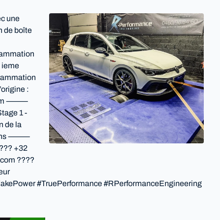
ec une
 de boîte
grammation
5 ieme
ogrammation
rigine :
508 Nm ⸻
tage 1 -
n de la
 10 ans ⸻
???? +32
g.com ????
eur
akePower #TruePerformance #RPerformanceEngineering