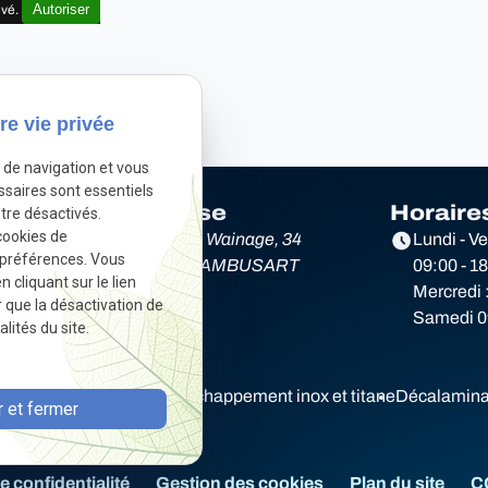
Autoriser
ivé.
re vie privée
e de navigation et vous
ssaires sont essentiels
Adresse
Horaire
tre désactivés.
cookies de
e
Rue du Wainage, 34
Lundi - V
 préférences. Vous
6220 LAMBUSART
09:00 - 1
cliquant sur le lien
Mercredi 
r que la désactivation de
Samedi 09
lités du site.
Diagnostic électronique
Echappement inox et titane
Décalamina
 et fermer
e confidentialité
Gestion des cookies
Plan du site
C