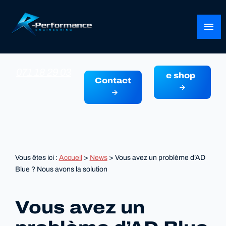
Panneau de gestion des cookies
menu
071 18 29 03
e shop
Contact
Vous êtes ici :
Accueil
>
News
> Vous avez un problème d’AD
Blue ? Nous avons la solution
Vous avez un